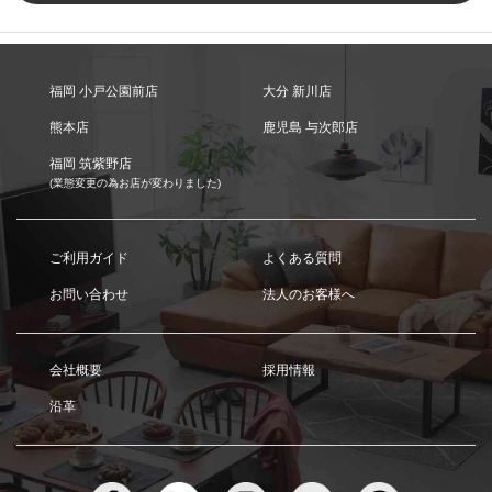
福岡 小戸公園前店
大分 新川店
熊本店
鹿児島 与次郎店
福岡 筑紫野店
(業態変更の為お店が変わりました)
ご利用ガイド
よくある質問
お問い合わせ
法人のお客様へ
会社概要
採用情報
沿革