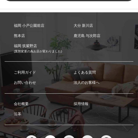
福岡 小戸公園前店
大分 新川店
熊本店
鹿児島 与次郎店
福岡 筑紫野店
(業態変更の為お店が変わりました)
ご利用ガイド
よくある質問
お問い合わせ
法人のお客様へ
会社概要
採用情報
沿革