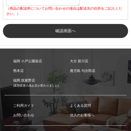
（商品の配送料についてお問い合わせの場合は配送先の住所をご記入くだ
さい。）
福岡 小戸公園前店
大分 新川店
熊本店
鹿児島 与次郎店
福岡 筑紫野店
(業態変更の為お店が変わりました)
ご利用ガイド
よくある質問
お問い合わせ
法人のお客様へ