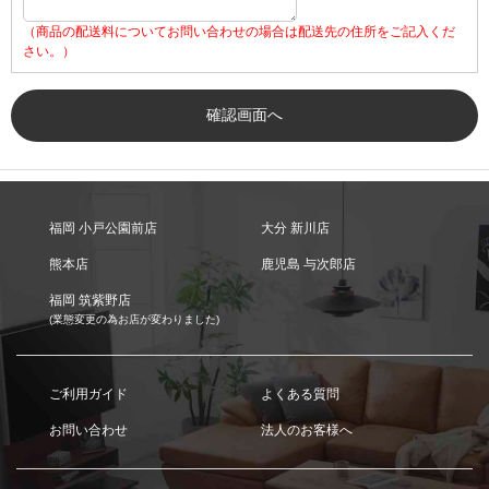
（商品の配送料についてお問い合わせの場合は配送先の住所をご記入くだ
さい。）
福岡 小戸公園前店
大分 新川店
熊本店
鹿児島 与次郎店
福岡 筑紫野店
(業態変更の為お店が変わりました)
ご利用ガイド
よくある質問
お問い合わせ
法人のお客様へ