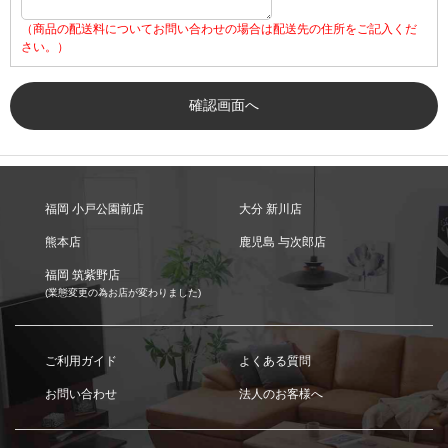
（商品の配送料についてお問い合わせの場合は配送先の住所をご記入くだ
さい。）
福岡 小戸公園前店
大分 新川店
熊本店
鹿児島 与次郎店
福岡 筑紫野店
(業態変更の為お店が変わりました)
ご利用ガイド
よくある質問
お問い合わせ
法人のお客様へ