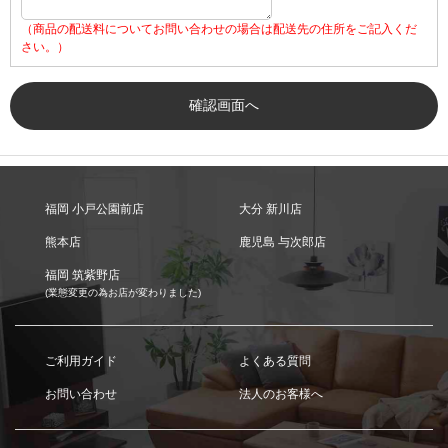
（商品の配送料についてお問い合わせの場合は配送先の住所をご記入くだ
さい。）
福岡 小戸公園前店
大分 新川店
熊本店
鹿児島 与次郎店
福岡 筑紫野店
(業態変更の為お店が変わりました)
ご利用ガイド
よくある質問
お問い合わせ
法人のお客様へ