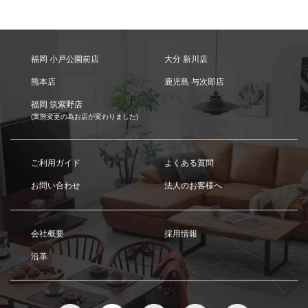
福岡 小戸公園前店
大分 新川店
熊本店
鹿児島 与次郎店
福岡 筑紫野店
(業態変更の為お店が変わりました)
ご利用ガイド
よくある質問
お問い合わせ
法人のお客様へ
会社概要
採用情報
沿革