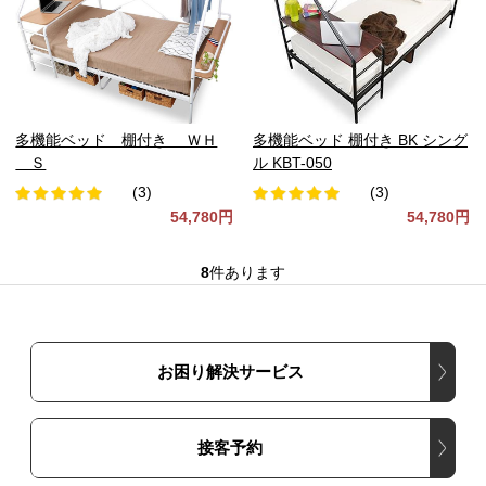
多機能ベッド 棚付き ＷＨ
多機能ベッド 棚付き BK シング
Ｓ
ル KBT-050
(3)
(3)
54,780円
54,780円
8
件あります
お困り解決サービス
接客予約