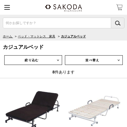
何かお探しですか？
ホーム
>
ベッド・マットレス 家具
>
カジュアルベッド
カジュアルベッド
絞り込む
並べ替え
∨
∨
8
件あります