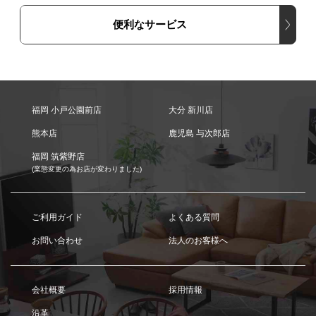
便利なサービス
福岡 小戸公園前店
大分 新川店
熊本店
鹿児島 与次郎店
福岡 筑紫野店
(業態変更の為お店が変わりました)
ご利用ガイド
よくある質問
お問い合わせ
法人のお客様へ
会社概要
採用情報
沿革