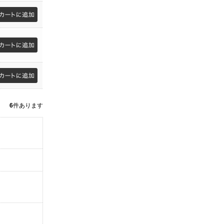
6
件あります