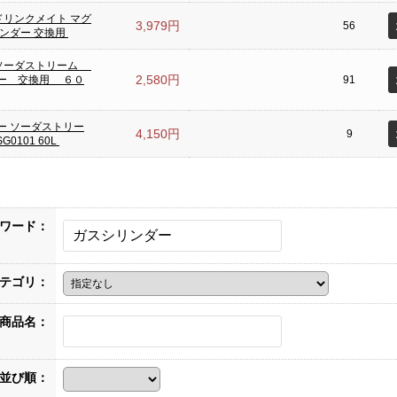
 ドリンクメイト マグ
3,979円
56
リンダー 交換用
2 ソーダストリーム
2,580円
ー 交換用 ６０
91
ー ソーダストリー
4,150円
9
0101 60L
ワード：
テゴリ：
商品名：
並び順：