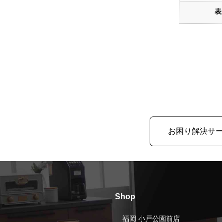
表
お困り解決サ
Shop
福岡 小戸公園前店