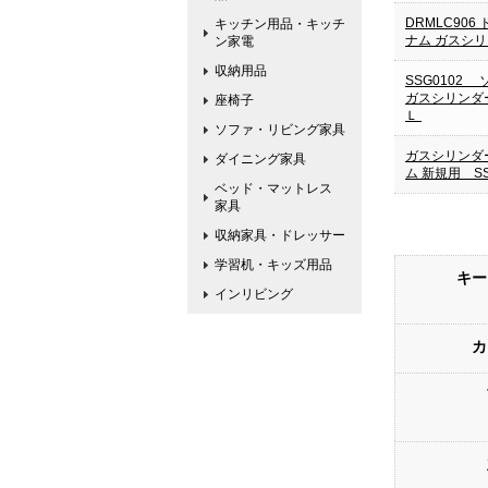
DRMLC906
キッチン用品・キッチ
ナム ガスシ
ン家電
収納用品
SSG010
ガスシリンダ
座椅子
Ｌ
ソファ・リビング家具
ガスシリンダ
ダイニング家具
ム 新規用 SSG
ベッド・マットレス
家具
収納家具・ドレッサー
学習机・キッズ用品
キー
インリビング
カ