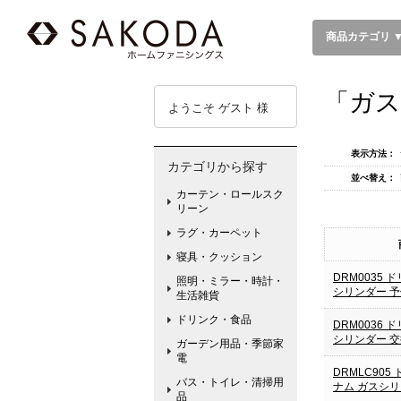
商品カテゴリ 
「ガス
ようこそ ゲスト 様
表示方法：
カテゴリから探す
並べ替え：
カーテン・ロールスク
リーン
ラグ・カーペット
寝具・クッション
DRM0035 
照明・ミラー・時計・
シリンダー 
生活雑貨
ドリンク・食品
DRM0036 
シリンダー 
ガーデン用品・季節家
電
DRMLC905
バス・トイレ・清掃用
ナム ガスシ
品