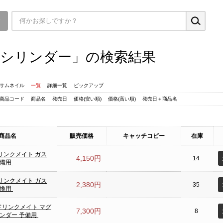
▼
シリンダー」の検索結果
サムネイル
一覧
詳細一覧
ピックアップ
商品コード
商品名
発売日
価格(安い順)
価格(高い順)
発売日＋商品名
商品名
販売価格
キャッチコピー
在庫
ドリンクメイト ガス
4,150円
14
予備用
ドリンクメイト ガス
2,380円
35
交換用
 ドリンクメイト マグ
7,300円
8
リンダー 予備用