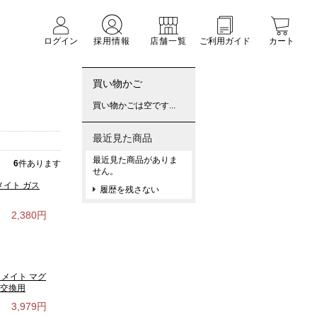
ログイン
採用情報
店舗一覧
ご利用ガイド
カート
買い物かご
買い物かごは空です...
最近見た商品
最近見た商品がありま
6
件あります
せん。
メイト ガス
履歴を残さない
2,380円
クメイト マグ
 交換用
3,979円