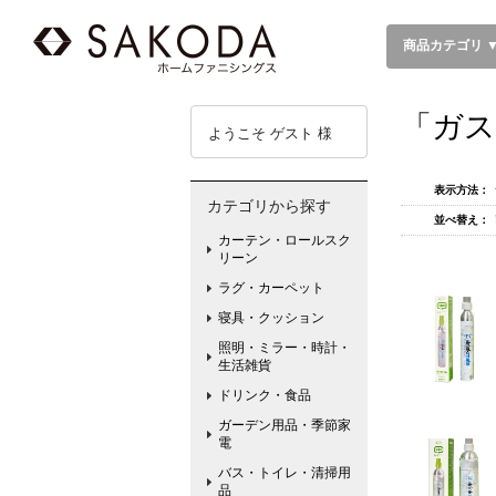
商品カテゴリ 
「ガス
ようこそ ゲスト 様
表示方法：
カテゴリから探す
並べ替え：
カーテン・ロールスク
リーン
ラグ・カーペット
寝具・クッション
照明・ミラー・時計・
生活雑貨
ドリンク・食品
ガーデン用品・季節家
電
バス・トイレ・清掃用
品