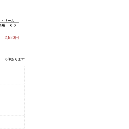
ダストリーム
換用 ６０
2,580円
6
件あります