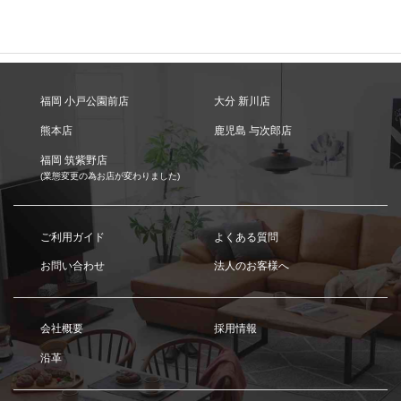
福岡 小戸公園前店
大分 新川店
熊本店
鹿児島 与次郎店
福岡 筑紫野店
(業態変更の為お店が変わりました)
ご利用ガイド
よくある質問
お問い合わせ
法人のお客様へ
会社概要
採用情報
沿革