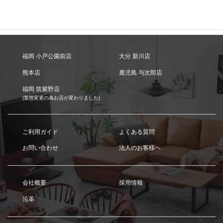
福岡 小戸公園前店
大分 新川店
熊本店
鹿児島 与次郎店
福岡 筑紫野店
(業態変更の為お店が変わりました)
ご利用ガイド
よくある質問
お問い合わせ
法人のお客様へ
会社概要
採用情報
沿革