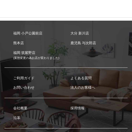
福岡 小戸公園前店
大分 新川店
熊本店
鹿児島 与次郎店
福岡 筑紫野店
(業態変更の為お店が変わりました)
ご利用ガイド
よくある質問
お問い合わせ
法人のお客様へ
会社概要
採用情報
沿革