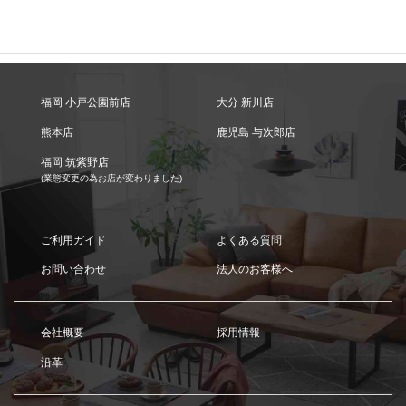
福岡 小戸公園前店
大分 新川店
熊本店
鹿児島 与次郎店
福岡 筑紫野店
(業態変更の為お店が変わりました)
ご利用ガイド
よくある質問
お問い合わせ
法人のお客様へ
会社概要
採用情報
沿革