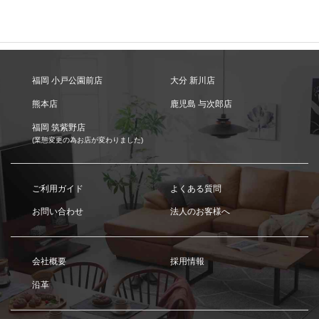
福岡 小戸公園前店
大分 新川店
熊本店
鹿児島 与次郎店
福岡 筑紫野店
(業態変更の為お店が変わりました)
ご利用ガイド
よくある質問
お問い合わせ
法人のお客様へ
会社概要
採用情報
沿革