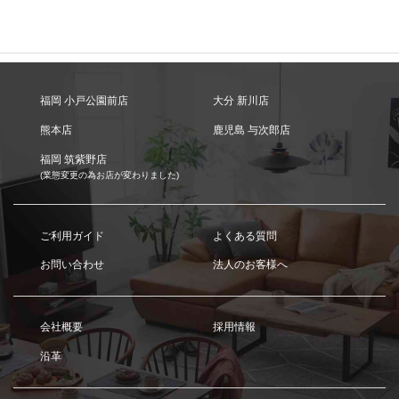
福岡 小戸公園前店
大分 新川店
熊本店
鹿児島 与次郎店
福岡 筑紫野店
(業態変更の為お店が変わりました)
ご利用ガイド
よくある質問
お問い合わせ
法人のお客様へ
会社概要
採用情報
沿革