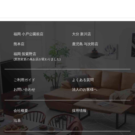
福岡 小戸公園前店
大分 新川店
熊本店
鹿児島 与次郎店
福岡 筑紫野店
(業態変更の為お店が変わりました)
ご利用ガイド
よくある質問
お問い合わせ
法人のお客様へ
会社概要
採用情報
沿革