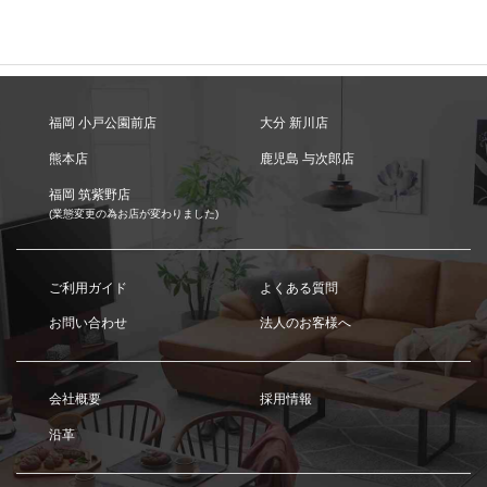
福岡 小戸公園前店
大分 新川店
熊本店
鹿児島 与次郎店
福岡 筑紫野店
(業態変更の為お店が変わりました)
ご利用ガイド
よくある質問
お問い合わせ
法人のお客様へ
会社概要
採用情報
沿革