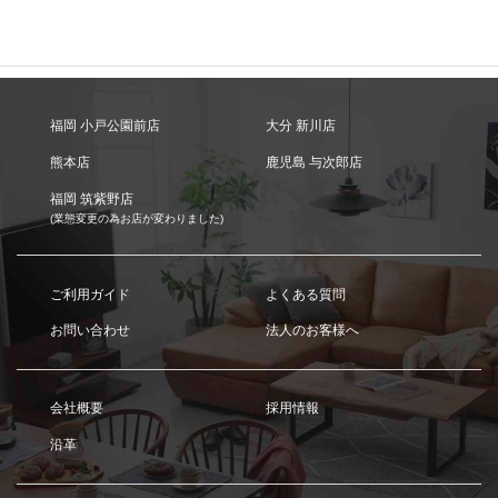
福岡 小戸公園前店
大分 新川店
熊本店
鹿児島 与次郎店
福岡 筑紫野店
(業態変更の為お店が変わりました)
ご利用ガイド
よくある質問
お問い合わせ
法人のお客様へ
会社概要
採用情報
沿革