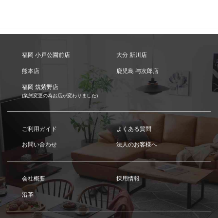
福岡 小戸公園前店
大分 新川店
熊本店
鹿児島 与次郎店
福岡 筑紫野店
(業態変更の為お店が変わりました)
ご利用ガイド
よくある質問
お問い合わせ
法人のお客様へ
会社概要
採用情報
沿革