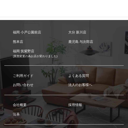
福岡 小戸公園前店
大分 新川店
熊本店
鹿児島 与次郎店
福岡 筑紫野店
(業態変更の為お店が変わりました)
ご利用ガイド
よくある質問
お問い合わせ
法人のお客様へ
会社概要
採用情報
沿革