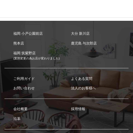
福岡 小戸公園前店
大分 新川店
熊本店
鹿児島 与次郎店
福岡 筑紫野店
(業態変更の為お店が変わりました)
ご利用ガイド
よくある質問
お問い合わせ
法人のお客様へ
会社概要
採用情報
沿革