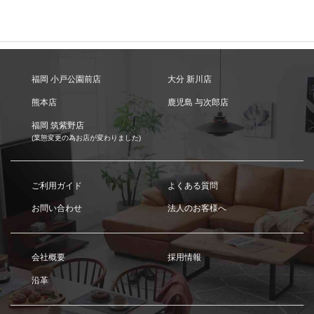
福岡 小戸公園前店
大分 新川店
熊本店
鹿児島 与次郎店
福岡 筑紫野店
(業態変更の為お店が変わりました)
ご利用ガイド
よくある質問
お問い合わせ
法人のお客様へ
会社概要
採用情報
沿革