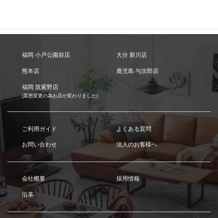
福岡 小戸公園前店
大分 新川店
熊本店
鹿児島 与次郎店
福岡 筑紫野店
(業態変更の為お店が変わりました)
ご利用ガイド
よくある質問
お問い合わせ
法人のお客様へ
会社概要
採用情報
沿革