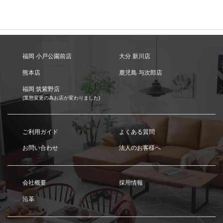
福岡 小戸公園前店
大分 新川店
熊本店
鹿児島 与次郎店
福岡 筑紫野店
(業態変更の為お店が変わりました)
ご利用ガイド
よくある質問
お問い合わせ
法人のお客様へ
会社概要
採用情報
沿革