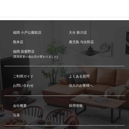
福岡 小戸公園前店
大分 新川店
熊本店
鹿児島 与次郎店
福岡 筑紫野店
(業態変更の為お店が変わりました)
ご利用ガイド
よくある質問
お問い合わせ
法人のお客様へ
会社概要
採用情報
沿革