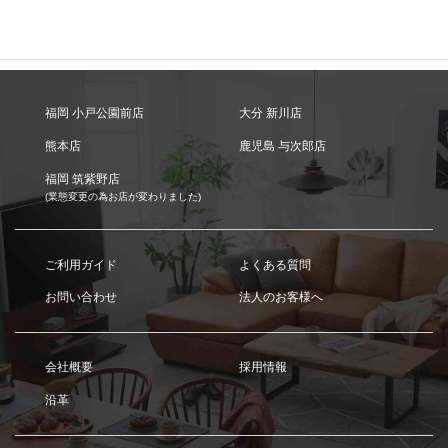
福岡 小戸公園前店
大分 新川店
熊本店
鹿児島 与次郎店
福岡 筑紫野店
(業態変更の為お店が変わりました)
ご利用ガイド
よくある質問
お問い合わせ
法人のお客様へ
会社概要
採用情報
沿革