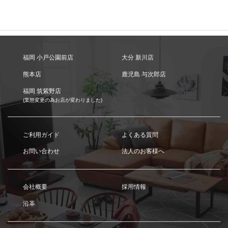
福岡 小戸公園前店
大分 新川店
熊本店
鹿児島 与次郎店
福岡 筑紫野店
(業態変更の為お店が変わりました)
ご利用ガイド
よくある質問
お問い合わせ
法人のお客様へ
会社概要
採用情報
沿革