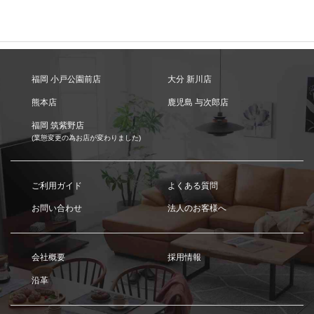
福岡 小戸公園前店
大分 新川店
熊本店
鹿児島 与次郎店
福岡 筑紫野店
(業態変更の為お店が変わりました)
ご利用ガイド
よくある質問
お問い合わせ
法人のお客様へ
会社概要
採用情報
沿革