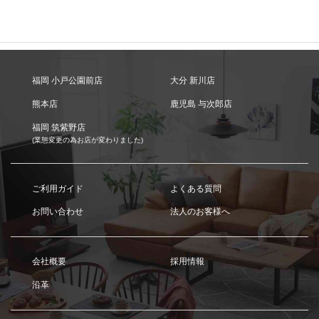
福岡 小戸公園前店
大分 新川店
熊本店
鹿児島 与次郎店
福岡 筑紫野店
(業態変更の為お店が変わりました)
ご利用ガイド
よくある質問
お問い合わせ
法人のお客様へ
会社概要
採用情報
沿革